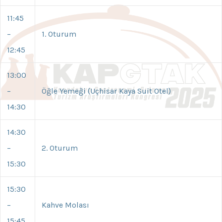
11:45
–
1. Oturum
12:45
13:00
–
Öğle Yemeği (Uçhisar Kaya Suit Otel)
14:30
14:30
–
2. Oturum
15:30
15:30
–
Kahve Molası
15:45